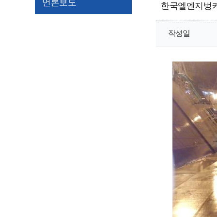
언론보도
한국엘엔지벙커링
작성일