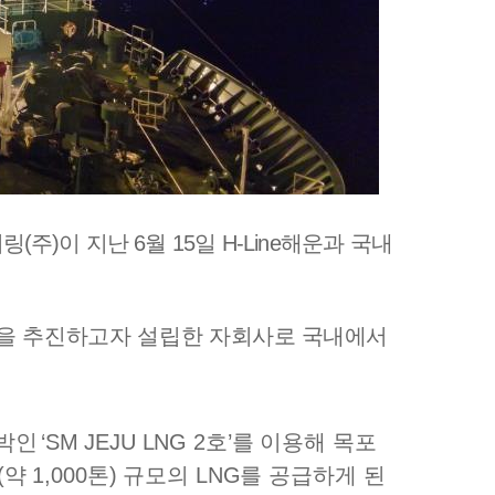
커링
(
주
)
이
지난
6
월
15
일
H-Line
해운과 국내
을 추진하고자 설립한
자회사로 국내에서
박인
‘SM JEJU LNG 2
호
’
를 이용해 목포
(
약
1,000
톤
)
규모의
LNG
를 공급하게 된