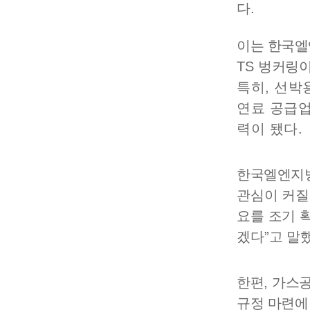
다
.
이는 한국
TS
벙커링이
특히
,
선박
연료 공급업
력이 됐다
.
한국엘엔지
관심이 커질
요를 조기 
겠다
”
고 말
한편
,
가스공
규정 마련에