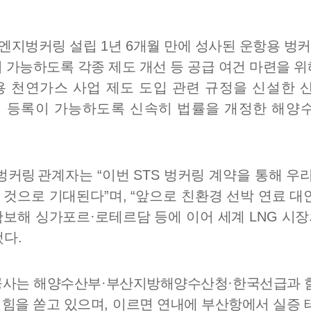
엘엔지벙커링 설립
1
년
6
개월 만에 성사된 운항용 벙
 가능하도록 각종 제도 개선 등 공급 여건 마련을 위
용 천연가스 사업 제도 도입 관련 규정을 신설한
 등록이 가능하도록 신속히 법률을 개정한 해양수
벙커링
관계자는
“
이번
STS
벙커링 계약을 통해 우
 것으로 기대된다
”
며
, “
앞으로 친환경 선박 연료 
확보해 싱가포르
·
로테르담 등에 이어 세계
LNG
시장
했다
.
사는 해양수산부
·
부산지방해양수산청
·
한국선급과 
 힘을 쏟고 있으며
,
이르면 연내에 부산항에서 실증 