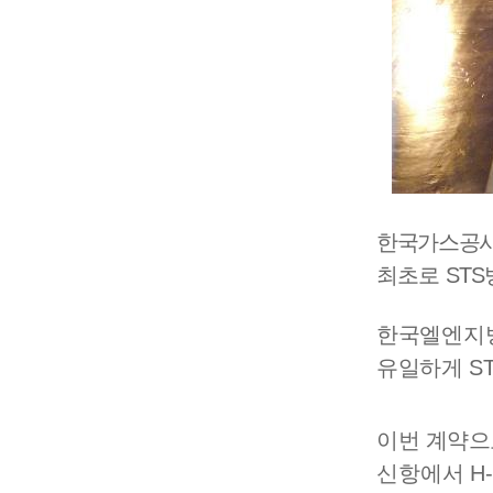
한국가스공
최초로
STS
한국엘엔지
유일하게
S
이번 계약
신항에서
H-