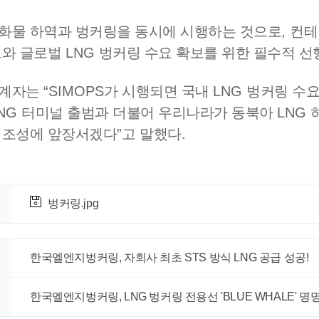
 화물 하역과 벙커링을 동시에 시행하는 것으로
,
컨테
도와 글로벌
LNG
벙커링 수요 확보를 위한 필수적 선
관계자는
“SIMOPS
가 시행되면 국내
LNG
벙커링 수요
NG
터미널 출범과 더불어 우리나라가 동북아
LNG
 조성에 앞장서겠다
”
고 말했다
.
벙커링.jpg
한국엘엔지벙커링, 자회사 최초 STS 방식 LNG 공급 성공!
한국엘엔지벙커링, LNG 벙커링 전용선 'BLUE WHALE' 명