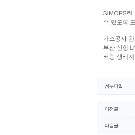
SIMOPS
란
수 있도록 
가스공사 
부산 신항
L
커링 생태계
첨부파일
이전글
다음글