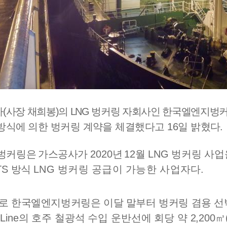
사
(
사장 채희봉
)
의
LNG
벙커링 자회사인 한국엘엔지벙
방식에
의한 벙커링 계약을 체결했다고
16
일 밝혔다
.
벙커링은
가스공사가
2020
년
12
월
LNG
벙커링 사업
TS
방식
LNG
벙커링 공급이 가능한 사업자다
.
으로
한국엘엔지벙커링은 이달 말부터 벙커링 겸용 선
Line
의 호주 철광석 수입 운반선에 회당 약
2,200
㎥