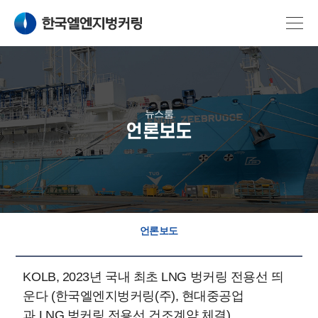
뉴스룸
언론보도
언론보도
KOLB, 2023년 국내 최초 LNG 벙커링 전용선 띄
운다 (한국엘엔지벙커링(주), 현대중공업
과 LNG 벙커링 전용선 건조계약 체결)