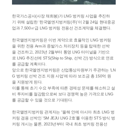
한국가스공사(사장 채희봉)가 LNG 벙커링 사업을 추진하
기 위해 설립한 ‘한국엘엔지벙커링(주)’이 2월 24일 현대중공
업과 7,500㎥급 LNG 벙커링 전용선 건조계약을 체결했다.
한국엘엔지벙커링은 이번 계약으로 효율적인 LNG 벙커링
을 위한 전용 Arm과 증발가스 처리장치 등을 탑재한 선박
을 건조하고, 2023년 2월부터 통영 LNG 터미널을 기반으
로 LNG 추진선에 STS(Ship to Ship, 선박 간) 방식으로 연료
를 공급할 계획이다.
앞으로 한국엘엔지벙커링은 산업통상자원부가 주관하는 ‘LN
G 벙커링 선박 건조 지원 사업’에 따라 보조금 총 150억 원
을 지원받게 된다.
이를 통해 초기 수요 부족에 따른 경제성 문제를 해소하고 설
비 투자비를 절감함으로써 보다 경쟁력 높은 가격으로 LNG
를 공급할 수 있을 것으로 기대된다.
한국엘엔지벙커링 관계자는 “올해 안에 아시아 최초 LNG 벙
커링 겸용 선박인 ‘SM JEJU LNG 2호’를 이용한 STS 방식 벙
커링 개시는 물론, 2023년부터 국내 최초 벙커링 전용선