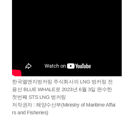
한국엘엔지벙커링 주식회사의 LNG 벙커링 전
용선 BLUE WHALE로 2023년 6월 3일 완수한
첫번째 STS LNG 벙커링
저작권자 : 해양수산부(Ministry of Maritime Affai
rs and Fisheries)